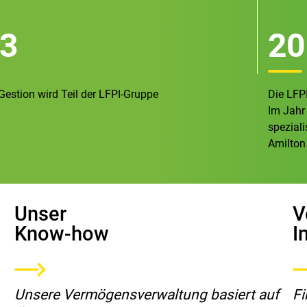
3
20
estion wird Teil der LFPI-Gruppe
Die LFP
Im Jahr
spezial
Amilto
Unser
V
Know-how
I
Unsere Vermögensverwaltung basiert auf
Fi