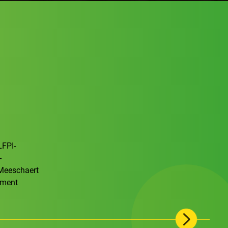
2008
LFPI-
-
 Meeschaert
Gründung von Mandarine Gestion in Paris, 
ement
Aktien spezialisierten Verwaltungsgesellsc