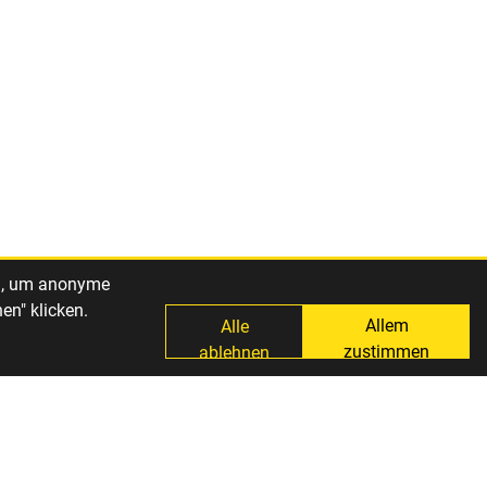
ng, um anonyme
en" klicken.
Allem
Alle
zustimmen
ablehnen