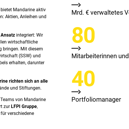
bietet Mandarine aktiv
Mrd. € verwaltetes
n: Aktien, Anleihen und
80
 Ansatz
integriert: Wir
len wirtschaftliche
g bringen. Mit diesem
Mitarbeiterinnen und
wirtschaft (SSW) und
els erhalten, darunter
40
ne richten sich an alle
bände und Stiftungen.
Portfoliomanager
 Teams von Mandarine
t zur
LFPI Gruppe
,
für verschiedene