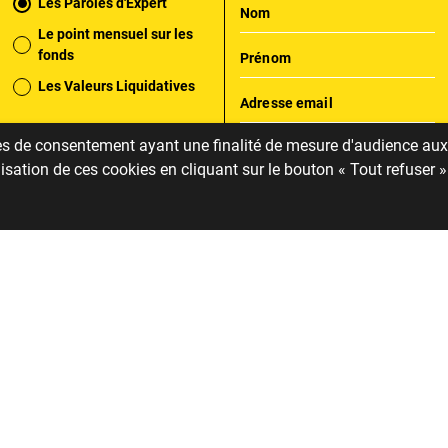
Les Paroles d'Expert
Le point mensuel sur les
fonds
Les Valeurs Liquidatives
Particulier
CGP
ies de consentement ayant une finalité de mesure d'audience aux 
Institutionnel
sation de ces cookies en cliquant sur le bouton « Tout refuser »
S'abonner
Site protégé par reCAPTCHA
Politique de confidentialité
/
Conditions d'utilisations
Mandarine Gestion